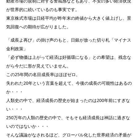
動産市場の規制に対する警戒感などもあり、不安の多い経済状況
が世界的に続いているのも事実です。
東京株式市場は日経平均が昨年末の終値から大きく値上げし、景
気回復への期待が広がりました。
「成長よ再び」の掛け声のもと、日銀が放った切り札「マイナス
金利政策」
「必ず物価は上がって経済は好循環になる」との希望は、残念な
がら今だに形が見えていません。
この25年間の名目成長率はほぼゼロ。
失われた20年という言葉を超えて、今後の成長の可能性はあるの
か・・・
人類史の中で、経済成長の歴史が始まったのは200年前にすぎな
い・・・
250万年の人類の歴史の中で、そもそも経済成長は神話に過ぎな
いのではないか・・・
そんな議論がなされるほど、グローバル化した世界経済の矛盾が